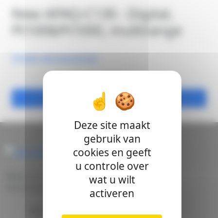
New APAQ-C130 - Digital,
Pt100&Pt1000, multirange
Ontdek alle kenmerken
Offerte aanvraag
Deze site maakt
Pdf product
gebruik van
cookies en geeft
Stuur mij het gegevensblad
u controle over
Belgische marktleider van industriele
wat u wilt
temperatuursensoren
activeren
Bedrijf
Hebt u meer informatie nodig ?