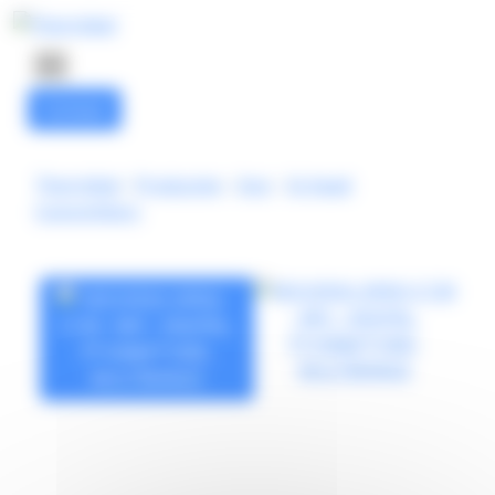
Cookies beheer paneel
Contact
Thermibel
-
Producten
-
Inor
-
In-head
transmitters