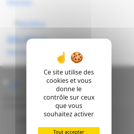
Read more
MFA-MFA-O
Read more
Ce site utilise des
cookies et vous
PFA-PFA-O
donne le
contrôle sur ceux
Belgische marktleider van industriele
Read more
que vous
temperatuursensoren
souhaitez activer
Société
À propos de nous
Tout accepter