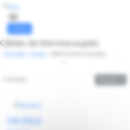
Panneau de gestion des cookies
Contact
Câbles de thermocouples
Thermibel
-
Produit
-
Câbles de thermocouples
6 résultats
Trier par
TKK-TKK-O