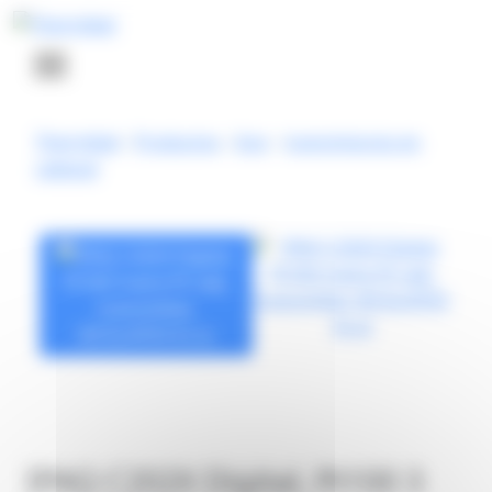
Panel de gestión de cookies
Thermibel
-
Productos
-
Inor
-
transmisores en
cabezal
IPAQ C202X Digital, Pt100 3