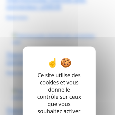
connecteur LEMO®
Read more
Thermocouple chemisé avec
connecteur mini
Read more
Ce site utilise des
cookies et vous
donne le
contrôle sur ceux
que vous
Thermocouple chemisé avec
souhaitez activer